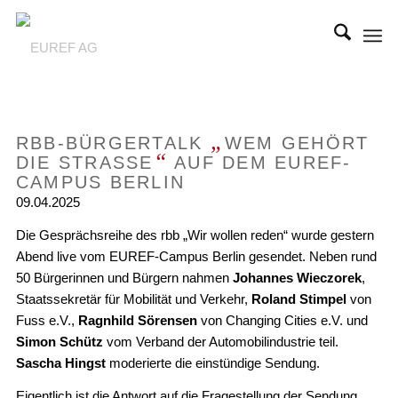
„
RBB-BÜRGERTALK
WEM GEHÖRT
“
DIE STRASSE
AUF DEM EUREF-
CAMPUS BERLIN
09.04.2025
Die Gesprächsreihe des rbb „Wir wollen reden“ wurde gestern
Abend live vom EUREF-Campus Berlin gesendet. Neben rund
50 Bürgerinnen und Bürgern nahmen
Johannes Wieczorek
,
Staatssekretär für Mobilität und Verkehr,
Roland Stimpel
von
Fuss e.V.,
Ragnhild Sörensen
von Changing Cities e.V. und
Simon Schütz
vom Verband der Automobilindustrie teil.
Sascha Hingst
moderierte die einstündige Sendung.
Eigentlich ist die Antwort auf die Fragestellung der Sendung