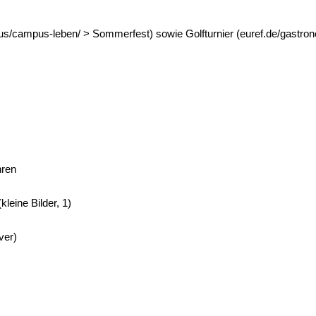
s/campus-leben/ > Sommerfest) sowie Golfturnier (euref.de/gastro
hren
leine Bilder, 1)
ver)