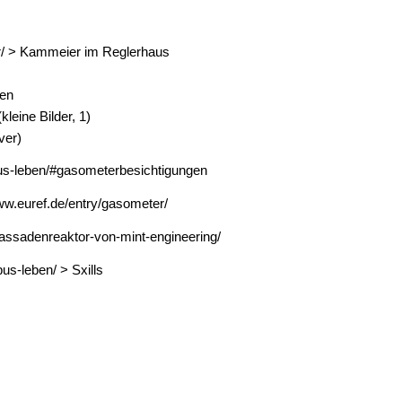
r/ > Kammeier im Reglerhaus
ten
leine Bilder, 1)
ver)
us-leben/#gasometerbesichtigungen
w.euref.de/entry/gasometer/
assadenreaktor-von-mint-engineering/
us-leben/ > Sxills