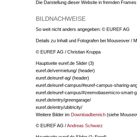
Die Darstellung dieser Website in fremden Frames is
BILDNACHWEISE
So weit nicht anders angegeben: © EUREF AG
Details zu Inhalt und Fotografen bei Mouseover / 
© EUREF AG / Christian Kruppa
Hauptseite euref.de Slider (3)
euref.de/vermietung/ (header)
euref.de/euref-ag/ (header)
euref.de/euref-campus/#euref-campus-sharing-an
euref.de/euref-campus/#zeemobasemicro-smart-g
euref.de/entry/greengarage/
euref.de/entry/ubitricity/
Weitere Bilder im
Downloadbereich
(siehe Mouseo
© EUREF AG /
Andreas Schwarz
Hauptseite euref.de Slider (1: Food)