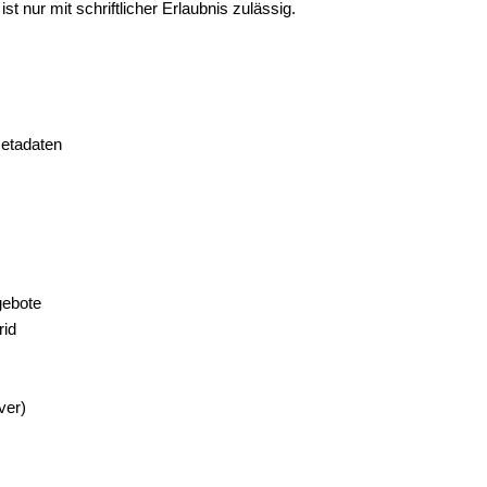
t nur mit schriftlicher Erlaubnis zulässig.
Metadaten
gebote
rid
ver)