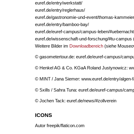
euref.de/entry/werkstatt/
euref.de/entry/reglerhaus/
euref.de/gastronomie-und-event/thomas-kammeie
euref.de/entry/bamboo-bay/
euref.de/euref-campus/campus-leben/#uebernach
euref.de/wissenschaft-und-forschung/#tu-campus (k
Weitere Bilder im
Downloadbereich
(siehe Mouseo
© gasometertour.de: euref.de/euref-campus/camp
© Henkel AG & Co. KGaA Roland Justynowicz: ww
© MINT / Jana Siemer: www.euref.de/entry/algen-f
© Sxills / Sahra Tuna: euref.de/euref-campus/camp
© Jochen Tack: euref.de/news/#zollverein
ICONS
Autor freepik/flaticon.com