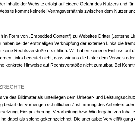
 der Inhalte der Website erfolgt auf eigene Gefahr des Nutzers und für 
 Website kommt keinerlei Vertragsverhältnis zwischen dem Nutzer un
ch in Form von „Embedded Content“) zu Websites Dritter („externe Li
ir haben bei der erstmaligen Verknüpfung der externen Links die fremd
ine Rechtsverstöße ersichtlich. Wir haben keinerlei Einfluss auf di
ernen Links bedeutet nicht, dass wir uns die hinter dem Verweis ode
 ohne konkrete Hinweise auf Rechtsverstöße nicht zumutbar. Bei Kenn
TZRECHTE
klusive des Bildmaterials unterliegen dem Urheber- und Leistungssch
 bedarf der vorherigen schriftlichen Zustimmung des Anbieters oder 
bersetzung, Einspeicherung, Verarbeitung bzw. Wiedergabe von Inhal
nd dabei als solche gekennzeichnet. Die unerlaubte Vervielfältigung 