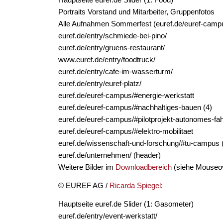
Portraits Vorstand und Mitarbeiter, Gruppenfotos
Alle Aufnahmen Sommerfest (euref.de/euref-campu
euref.de/entry/schmiede-bei-pino/
euref.de/entry/gruens-restaurant/
www.euref.de/entry/foodtruck/
euref.de/entry/cafe-im-wasserturm/
euref.de/entry/euref-platz/
euref.de/euref-campus/#energie-werkstatt
euref.de/euref-campus/#nachhaltiges-bauen (4)
euref.de/euref-campus/#pilotprojekt-autonomes-fa
euref.de/euref-campus/#elektro-mobilitaet
euref.de/wissenschaft-und-forschung/#tu-campus (k
euref.de/unternehmen/ (header)
Weitere Bilder im
Downloadbereich
(siehe Mouseo
© EUREF AG /
Ricarda Spiegel
:
Hauptseite euref.de Slider (1: Gasometer)
euref.de/entry/event-werkstatt/