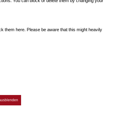
ctions. You can block or delete them by changing your
ck them here. Please be aware that this might heavily
 ausblenden