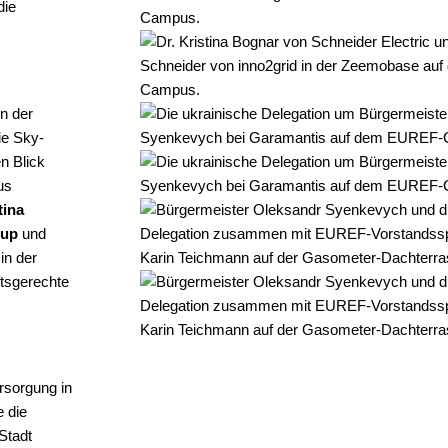
die
n der
die Sky-
n Blick
us
tina
eup
und
in der
tsgerechte
rsorgung in
e die
Stadt