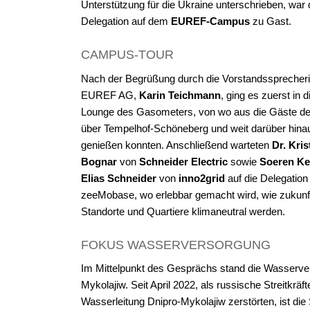
Unterstützung für die Ukraine unterschrieben, war 
Delegation auf dem
EUREF-Campus
zu Gast.
CAMPUS-TOUR
Nach der Begrüßung durch die Vorstandssprecheri
EUREF AG,
Karin Teichmann
, ging es zuerst in 
Lounge des Gasometers, von wo aus die Gäste de
über Tempelhof-Schöneberg und weit darüber hina
genießen konnten. Anschließend warteten
Dr. Kris
Bognar
von
Schneider Electric
sowie
Soeren K
Elias Schneider
von
inno2grid
auf die Delegation 
zeeMobase, wo erlebbar gemacht wird, wie zukunf
Standorte und Quartiere klimaneutral werden.
FOKUS WASSERVERSORGUNG
Im Mittelpunkt des Gesprächs stand die Wasserve
Mykolajiw. Seit April 2022, als russische Streitkräft
Wasserleitung Dnipro-Mykolajiw zerstörten, ist die 