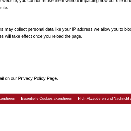
he website, you cannot refuse them without impacting how our site fun
site.
s may collect personal data like your IP address we allow you to blo
s will take effect once you reload the page.
ail on our Privacy Policy Page.
zeptieren
Essentielle Cookies akzeptieren
Nicht Akzeptieren und Nachricht