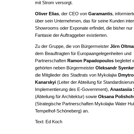
mit Strom versorgt.
Oliver Elias
, der CEO von
Garamantis
, informiert
über sein Unternehmen, das für seine Kunden inter
Showrooms oder Exponate erfindet, die bisher nur 
Fantasie der Auftraggeber existierten.
Zu der Gruppe, die von Bürgermeister
Jörn Oltm
dem Beauftragten für Europaangelegenheiten und
Partnerschaften
Ramon Papadopoulos
begleitet 
gehörten neben Bürgermeister
Oleksandr Syenke
die Mitglieder des Stadtrats von Mykolajiw
Dmytro
Kanarskyi
(Leiter der Abteilung für Standardisieru
Implementierung des E-Government),
Anastasiia
(Abteilung für Architektur) sowie
Oksana Polishch
(Strategische Partnerschaften Mykolajiw Water Hu
Tempelhof-Schöneberg) an.
Text: Ed Koch