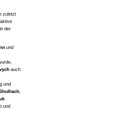
e zuletzt
aktive
in der
ann
und
wurde,
vych
auch
ng und
 Shulhach
,
uk
b und