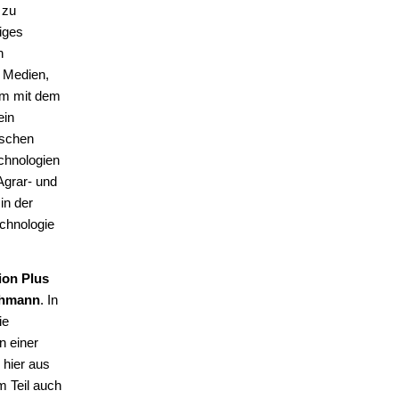
 zu
tiges
n
n Medien,
um mit dem
ein
ischen
chnologien
Agrar- und
in der
echnologie
ion Plus
chmann
. In
ie
n einer
 hier aus
m Teil auch