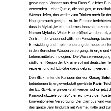
gezwungen, Wasser aus dem Fluss Südlicher Buh
verwenden – einer Quelle, die salziges, mineralhal
Wasser liefert, das weder zum Trinken noch für de
Hausgebrauch geeignet ist. Im Februar berichtete
dass in Mykolajiw ein modernes Innovationszentr
Namen Mykolaiv Water Hub eröffnet werden soll, „
Zentrum der wissenschaftlichen Forschung, techn
Entwicklung und Implementierung der neuesten Te
in den Bereichen Wasserversorgung, Energie und 
Lebensmitteltechnologien.“ Die Wasserversorgung 
südlichen Region der Ukraine soll mit deutscher T
repariert und auf EU-Standards gebracht werden.
Den Blick hinter die Kulissen der von
Gasag Solut
betriebenen Energiewerkstatt gewährte
Karin Tei
der EUREF-Energiewerkstatt werden schon jetzt d
Klimaschutzziele von 2045 erreicht – zu den Koste
konventionellen Versorgung. Der Campus wird von
das ganze Jahr hindurch mit Wärme, Kälte und zu