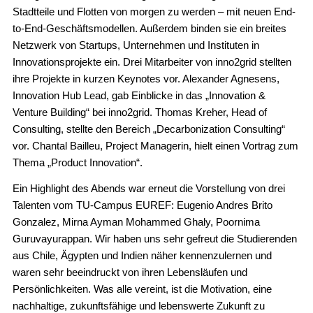
Stadtteile und Flotten von morgen zu werden – mit neuen End-
to-End-Geschäftsmodellen. Außerdem binden sie ein breites
Netzwerk von Startups, Unternehmen und Instituten in
Innovationsprojekte ein. Drei Mitarbeiter von inno2grid stellten
ihre Projekte in kurzen Keynotes vor.
Alexander Agnesens
,
Innovation Hub Lead, gab Einblicke in das „Innovation &
Venture Building“ bei inno2grid.
Thomas Kreher, Head
of
Consulting, stellte den Bereich „Decarbonization Consulting“
vor.
Chantal Bailleu
, Project Managerin, hielt einen Vortrag zum
Thema „Product Innovation“.
Ein Highlight des Abends war erneut die Vorstellung von drei
Talenten vom TU-Campus EUREF:
Eugenio Andres Brito
Gonzalez, Mirna Ayman Mohammed Ghaly, Poornima
Guruvayurappan
.
Wir haben uns sehr gefreut die Studierenden
aus Chile, Ägypten und Indien näher kennenzulernen und
waren sehr beeindruckt von ihren Lebensläufen und
Persönlichkeiten. Was alle vereint, ist
die Motivation, eine
nachhaltige, zukunftsfähige und lebenswerte Zukunft zu