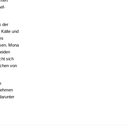
hmen
ef-
k der
 Kälte und
es
ssen. Mona
heiden
ht sich
schen von
s
rnehmen
darunter