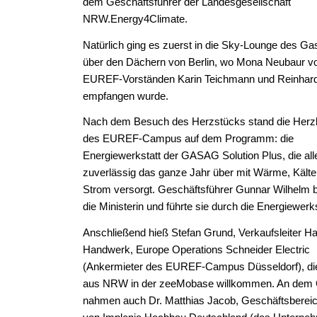
dem Geschäftsführer der Landesgesellschaft
NRW.Energy4Climate.
Natürlich ging es zuerst in die Sky-Lounge des G
über den Dächern von Berlin, wo Mona Neubaur v
EUREF-Vorständen Karin Teichmann und Reinhard
empfangen wurde.
Nach dem Besuch des Herzstücks stand die He
des EUREF-Campus auf dem Programm: die
Energiewerkstatt der GASAG Solution Plus, die al
zuverlässig das ganze Jahr über mit Wärme, Kälte
Strom versorgt. Geschäftsführer Gunnar Wilhelm 
die Ministerin und führte sie durch die Energiewerks
Anschließend hieß Stefan Grund, Verkaufsleiter H
Handwerk, Europe Operations Schneider Electric
(Ankermieter des EUREF-Campus Düsseldorf), di
aus NRW in der zeeMobase willkommen. An dem
nahmen auch Dr. Matthias Jacob, Geschäftsbereich