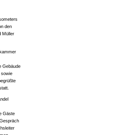
asometers
on den
 Müller
rzkammer
le Gebäude
 sowie
begrüßte
tatt.
andel
e Gäste
 Gespräch
sleiter