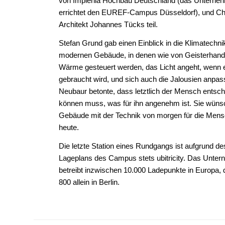
von Implenia Hochbau Deutschland (das Unterne
errichtet den EUREF-Campus Düsseldorf), und Ch
Architekt Johannes Tücks teil.
Stefan Grund gab einen Einblick in die Klimatechni
modernen Gebäude, in denen wie von Geisterhand
Wärme gesteuert werden, das Licht angeht, wenn 
gebraucht wird, und sich auch die Jalousien anpa
Neubaur betonte, dass letztlich der Mensch entsc
können muss, was für ihn angenehm ist. Sie wünsc
Gebäude mit der Technik von morgen für die Men
heute.
Die letzte Station eines Rundgangs ist aufgrund de
Lageplans des Campus stets ubitricity. Das Unte
betreibt inzwischen 10.000 Ladepunkte in Europa, 
800 allein in Berlin.